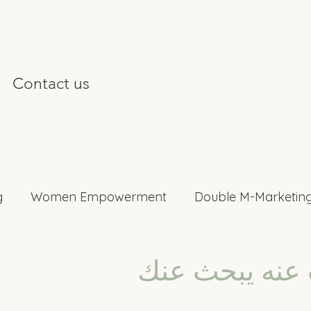
Contact us
g
Women Empowerment
Double M-Marketing
nterviews
 عنه يبحث عنك