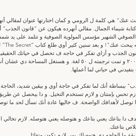
 عنك" هي كلمة ل الرومي و كمان اختارتها عنوان لمقالي أنهر
تابة شيماء الجمال. مقالي أنهرده هيكون عن "قانون الجذب" أو
الصوفي الشهير مؤسس المولوية الصوفية و تتلمذ على يد شمس 
نون الجذب و أزاي تفكر في حاجه ف تحصل في حياتك الحقيقية!
الكتب مبيعاً في ٢٠٠٦ و تمت ترجمته ل ٥٠ لغة. و هستغل المساحة
 بتفيدني في حياتي لما أعملها.
ب" ببساطة أنك لما تفكر في حاجة أوي و بيقين شديد، الحاجة
 تحس بإمتنان و لازم تستخدم التخيل. و دا بيحصل عن طريق ٣ مراحل
 توصل لأهدافك الواضحة. ف خاليها عادة أنك تسأل لحد ما توص
ف دا بتاعك يعني بتاعك و هتوصله يعني هتوصله. لازم تخالي ا
اص بتاعتك. 
قة ما الحاجه دي هتوصلك بس لازم تكون متفائل. 