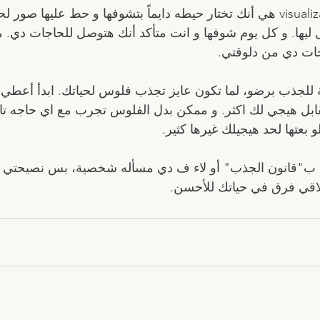
التخيل او الvisualization هي أنك تختار حيطه دايماً بتشوفها و حط عليه
ل ليها. و كل يوم شوفها و انت متأكد أنك هتوصل للحاجات دي.
جات دي من دلوقتي. 
للجذب برضو، لما تكون عايز تجذب فلوس لحياتك. ابدأ أعطي
بل هيجي لك اكثر. و ممكن بدل الفلوس تجرب مع اي حاجه تا
 بعتها لحد هيجيلك غيرها كثير.  
ن ب"قانون الجذب" أو لاء ف دي مسأله شخصية، بس نصيحتي 
اقي فرق في حياتك للأحسن. 