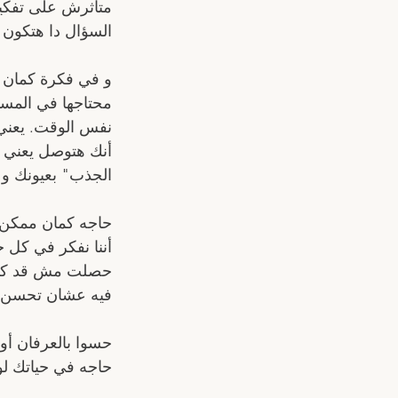
متأثرش على تفكير
السؤال دا هتكون 
و في فكرة كمان ل
محتاجها في المست
نفس الوقت. يعني 
الجذب" بعيونك و ب
حاجه كمان ممكن كل
أننا نفكر في كل ح
حصلت مش قد كدا و
فيه عشان تحسن ال
حسوا بالعرفان أو
حاجه في حياتك لو