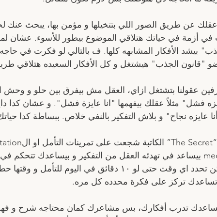
قلك عن طريق الصور اللي بتتخيلها و مؤمن بها، يبحث عنك لح
 في أزمة في حياتك هتلاقي الموضوع بيطور للأسوء. عشان لما
ذب" بيشد الأفكار المشابهه كلها. ف بالتالي لو فكرت في حاجه
رضو "قانون الجذب" هيشتغل و كل الأفكار السعيده هتلاقي طريق
ين عقولنا بتشتغل ازاي، العقل مش بيفرق بين حلو و وحش او
ه فشل" مثلاً عقلك بيفهمها "انا عايزة فشل". و عشان كدا دايماً
 "أنا عايزه نجاح" و بلاش التفكير بالنفي خلاص. ببساطة كدا حيات
عشان الmeditation بيساعد في تهدئه العقل من التفكير و بيساعدك تت
اعدك تركز على فكرة محدده كل مره. 
meditatio هيساعدك تدرب أفكارك، بس مشاعرك كمان محتاجه شرح و 