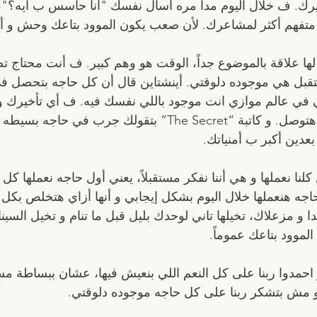
ك. ف خلال اليوم مدا مره أسأل نفسك "أنا حاسس ب ايه؟"، 
متفهم أكثر لمشاعرك. لأن صعب يكون الموود بتاعك وحش و أفك
ها علاقة بالموضوع جداً، الوقت هو وهم كبير. ف أنت محتاج 
قبل هي موجوده دلوقتي. أينشتاين قال أن كل حاجه بتحصل ف
في عالم موازي انت موجود باللي نفسك فيه. ف أي تأخيرك و
أنك هتوصل يعني هتوصل. و كاتبة “The Secret” بتقولك ج
عدين أكبر ب أمنياتك. 
نا نعملها و هي أننا نفكر مستقبلاً، يعني أول حاجه نعملها ك
اجه هنعملها خلال اليوم بشكل إيجابي و أنها أزاي هتخلص بكل خ
 مزعلاك، تخيلها تاني لوحدك بليل قبل ما تنام و تخيل السينا
موود بتاعك عموماً.
 احمدوا ربنا على كل النعم اللي بنعيش فيها، عشان ببساطة م
 مش بتشكر ربنا على كل حاجه موجوده دلوقتي. 