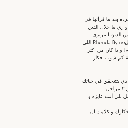
ده بعد ما قرأتها في 
 زي ما جلال الدين 
الدين التبريزي - 
قال "ما تبحث عنه يبحث عنك"! و بعد سنين كثير أوي طلع كتاب ”The Secret” لRhonda Byrne اللي 
 و دا كان من أكثر 
 دي عشان أنقلكم شوية أفكار 
 دي هتتحقق في حياتك 
:
ل للي أنت عايزه و 
فكارك و كلامك ان 