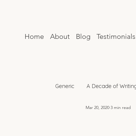
Home
About
Blog
Testimonials
Generic
A Decade of Writin
Mar 20, 2020
3 min read
Mind Reset
Celebrity I