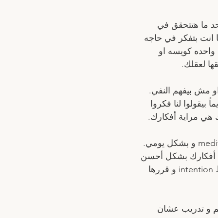
د ما هتتحقق في 
 انت بتفكر في حاجه 
 واحده كويسه او 
ها لعقلك. 
 مش بيفهم النفي. 
 بيقولوا لنا فكروا 
ك هي مراية أفكارك. 
و كمان في كتاب “The Secret” الكاتبة شجعت على تمرينات التأمل او الmeditation و بشكل يومي. 
حكم في أفكارك بشكل أحسن 
بكثير. و دايماً ممكن تحدد اي وقت حتى لو ١٠ دقائق في اليوم للتأمل و وقتها حط intention و قررها 
فهم و تدريب عشان 