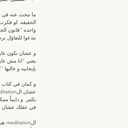
ما تبحث عنه في ع
الحقيقه. لو فكرت
واحده "قانون الج
بتدعوا للتفاؤل ب
و عشان نكون عارف
يعني "انا مش عايز
بإيجابيه و خاليها
في عقلك عشان تس
الn