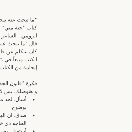
"ما تبحث عنه يبحث
كتاب "حتة مني" ك
الرومي - الشاعر 
كان بيتكلم عن قا
إيجابية من الكتاب
فكرة "قانون الجذ
و هتوصلك. بس لازم
أسأل: لحد ما
بوضوح. 
صدق: ان الهد
الحاجه دي خل
أستقبل: بطري