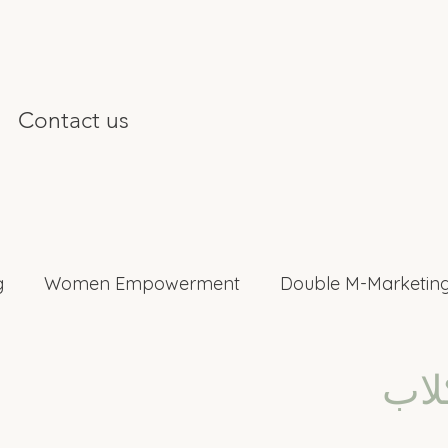
Contact us
g
Women Empowerment
Double M-Marketing
nterviews
كلاب