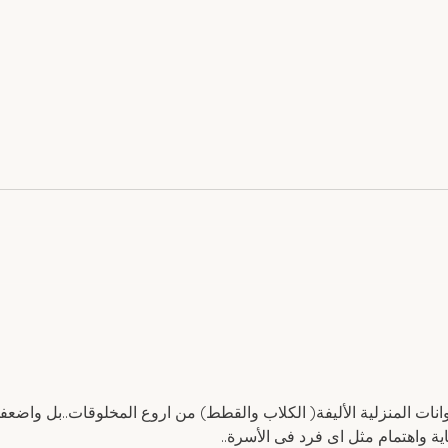
A Sweet Sip of Nostalgia:
Crea
Egyptian Herbal Drinks That
Noo
Warm the Soul
انات المنزلية الأليفة( الكلاب والقطط) من اروع المخلوقات..بل واضعفها.
ية واهتمام مثل اى فرد فى الأسرة.. 