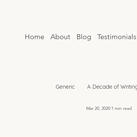
Home
About
Blog
Testimonials
Generic
A Decade of Writin
Mar 20, 2020
1 min read
Mind Reset
Celebrity I