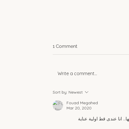
1 Comment
Write a comment...
Spotlight: Women
Sort by:
Newest
Empowering Change in
Rural Egypt
Fouad Megahed
Mar 20, 2020
.. انا عندى قط اولية عناية 