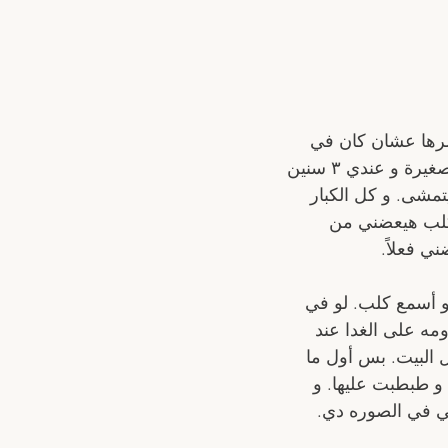
رها عشان كان في 
كلب كبير بتاع حراسة هيعضها و هي صغيرة. أه والله زي ما بقولكم كدا! أنا و أنا صغيرة و عندي ٣ سنين 
تمشى. و كل الكبار 
لكلب هيعضني من 
 فعلاً. 
بيجيلي panic attacks كل ما أشوف أو أسمع كلب. لو في 
ه على الغدا عند 
 البيت. بس أول ما 
و طبطبت عليها. و 
ي في الصوره دي.